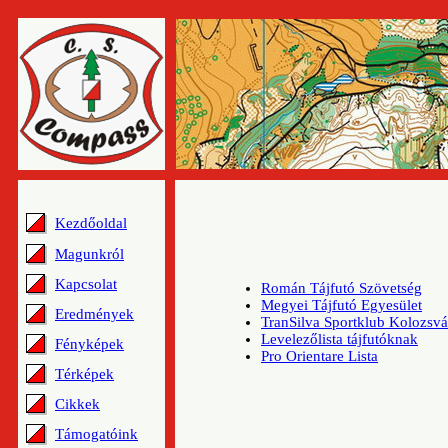
Kezdőoldal
Magunkról
Kapcsolat
Román Tájfutó Szövetség
Megyei Tájfutó Egyesület
Eredmények
TranSilva Sportklub Kolozsvá
Levelezőlista tájfutóknak
Fényképek
Pro Orientare Lista
Térképek
Cikkek
Támogatóink