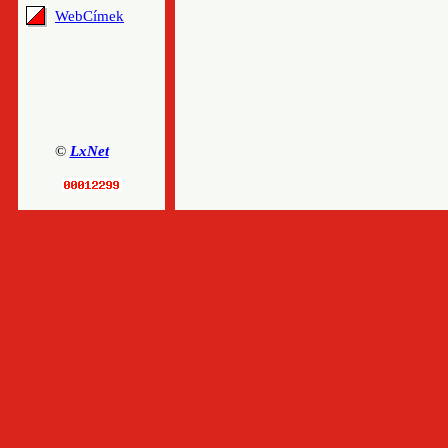
WebCímek
©
LxNet